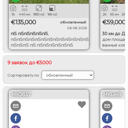
16
440
км
1850
м2
166
м2
26
65
км
260
€135,000
€59,000
обновленный
:
06.08.2026
пїЅ пїЅпїЅпїЅпїЅпїЅ
,
30 км до Д
пїЅпїЅпїЅпїЅпїЅпїЅпїЅпїЅпїЅпїЅпїЅпїЅпїЅпїЅ
дом площадью
пїЅпїЅпїЅ пїЅ пїЅпїЅпїЅпїЅпїЅпїЅ
ванные комна
пїЅпїЅпїЅпїЅпїЅпїЅпїЅ пїЅ
район Добр
пїЅпїЅпїЅпїЅпїЅ
пїЅпїЅпїЅпїЅпїЅпїЅпїЅпїЅ 1850
9 заявок до €5000
пїЅпїЅ.пїЅ. пїЅ пїЅ
пїЅпїЅпїЅпїЅпїЅпїЅпїЅпїЅ пїЅпїЅпїЅ
Сортировать по
пїЅпїЅпїЅпїЅпїЅ-пїЅпїЅпїЅпїЅпїЅпїЅпїЅ.
MK3837
MKL449