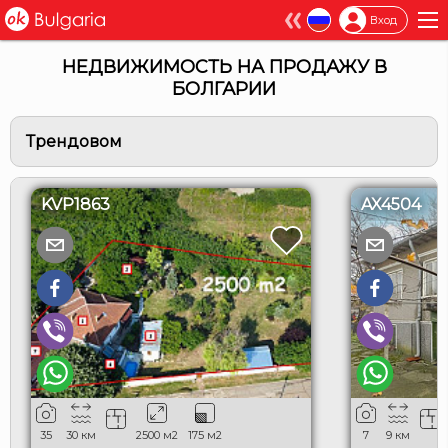
×
Вход
НЕДВИЖИМОСТЬ НА ПРОДАЖУ В
БОЛГАРИИ
Трендовом
KVP1863
AX4504
35
30
км
2500
м2
175
м2
7
9
км