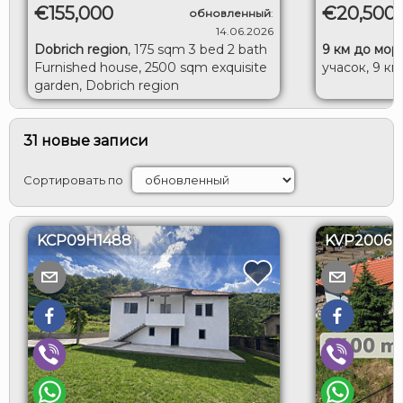
€155,000
€20,500
обновленный
:
14.06.2026
Dobrich region
,
175 sqm 3 bed 2 bath
9 км до мор
Furnished house, 2500 sqm exquisite
учасок, 9 км
garden, Dobrich region
31 новые записи
Сортировать по
KCP09H1488
KVP2006
ВХОД