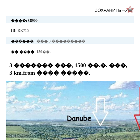
����:
€8900
ID:
RK715
������.:
��� 3 ���������
�� ����:
150��.
3 ������� ���, 1500 ��.�. ���,
3 km.from ���� �����.