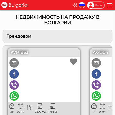
×
Вход
НЕДВИЖИМОСТЬ НА ПРОДАЖУ В
БОЛГАРИИ
Трендовом
KVP1863
AX4504
35
30
км
2500
м2
175
м2
7
9
км