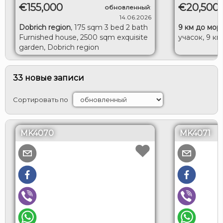
€155,000
€20,500
обновленный
:
14.06.2026
Dobrich region
,
175 sqm 3 bed 2 bath
9 км до мор
Furnished house, 2500 sqm exquisite
учасок, 9 км
garden, Dobrich region
33 новые записи
Сортировать по
MK4070
MK4071
ВХОД