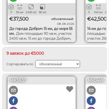
11
55
км
2400
м2
90
м2
5
140
км
20
€37,500
€42,500
обновленный
:
08.08.2026
До города Добрич 15 км, до моря 55
16 км до го
км.
,
Дом площадью 90 кв.м, участок
площадью 12
2400 кв.м, 15 км до города Добрич,
участок 2560
55 км до моря.
Исперих.
9 заявок до €5000
Сортировать по
MK3837
MKL449