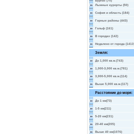
Бургас (70)
Лыжные курорты (50)
София и область (184)
Горные районы (443)
Гольф (161)
В городах (142)
Недалеко от города (1413
Земля:
До 1,000 кв.м.(743)
1,000-3,000 кв.м.(781)
3,000-5,000 кв.м.(114)
Выше 5,000 кв.м.(117)
Расстояние до моря:
До 1 км(73)
1-5 км(211)
5-20 км(231)
20-40 км(205)
Выше 40 км(1076)