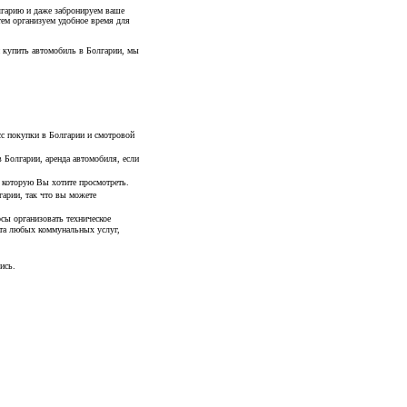
лгарию и даже забронируем ваше
тем организуем удобное время для
 купить автомобиль в Болгарии, мы
сс покупки в Болгарии и смотровой
Болгарии, аренда автомобиля, если
ь которую Вы хотите просмотреть.
арии, так что вы можете
сы организовать техническое
ата любых коммунальных услуг,
ись.