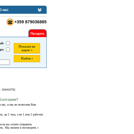
О нас
+359 879036885
Продать
ый:
Покажи на
ре:
карте »
Найти »
: 204410792.
 Болгарии?
а нас, и мы не позволим Вам
, да 2 часа, а не 1 или 2 рабочих
если вы хотите отправить
ить. Мы можем и поговорить с