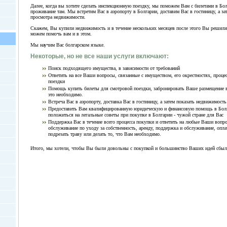
Далее, когда вы хотите сделать инспекционную поездку, мы поможем Вам с билетами в Бо
проживание там. Мы встретим Вас в аэропорту в Болгарии, доставим Вас в гостиницу, а за
просмотра недвижимости.
Скажем, Вы купили недвижимость и в течение нескольких месяцев после этого Вы решили
можем помочь вам и в этом.
Мы научим Вас болгарском языке.
Некоторые, но не все наши услуги включают:
Поиск подходящего имущества, в зависимости от требований
Ответить на все Ваши вопросы, связанные с имуществом, его окрестностях, проце
поездки
Помощь купить билеты для смотровой поездки, забронировать Ваше размещение в 
это необходимо.
Встреча Вас в аэропорту, доставка Вас в гостиницу, а затем показать недвижимост
Предоставить Вам квалифицированную юридическую и финансовую помощь в Болг
положиться на легальные советы при покупке в Болгарии - чужой стране для Вас
Поддержка Вас в течение всего процесса покупки и ответить на любые Ваши вопро
обслуживание по уходу за собственность, аренду, поддержка и обслуживание, опл
подрезать траву или делать то, что Вам необходимо.
Итого, мы хотели, чтобы Вы были довольны с покупкой и большинство Ваших идей сбыл