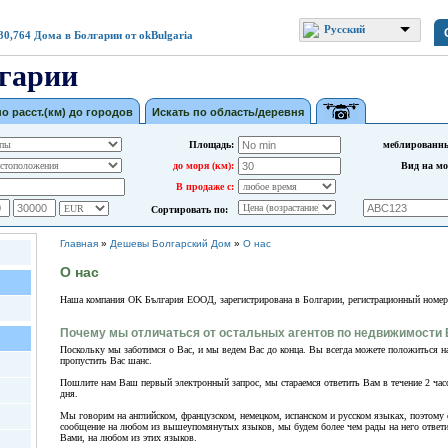
Русский
30,764
Дома в Болгарии от okBulgaria
гарии
по расст.(км) до городов
Искать по область/деревня
Площадь:
меблированн
до моря (км):
Вид на мо
В продаже с:
Сортировать по:
Главная
»
Дешевы Болгарский Дом
»
О нас
О нас
Наша компания OK България ЕООД, зарегистрирована в Болгарии, регистрационный номер
Почему мы отличаться от остальных агентов по недвижимости
Поскольку мы заботимся о Вас, и мы ведем Вас до конца. Вы всегда можете положиться н
пропустить Вас шанс.
Пошлите нам Ваш первый электронный запрос, мы стараемся ответить Вам в течение 2 часов
дня.
Мы говорим на английском, французском, немецком, испанском и русском языках, поэтому 
сообщение на любом из вышеупомянутых языков, мы будем более чем рады на него ответ
Вами, на любом из этих языков.