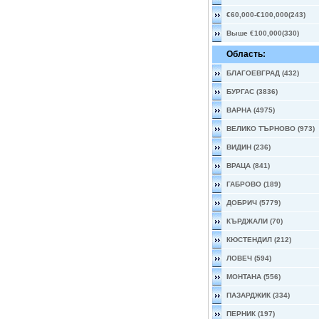
€60,000-€100,000(243)
Выше €100,000(330)
Область:
БЛАГОЕВГРАД (432)
БУРГАС (3836)
ВАРНА (4975)
ВЕЛИКО ТЪРНОВО (973)
ВИДИН (236)
ВРАЦА (841)
ГАБРОВО (189)
ДОБРИЧ (5779)
КЪРДЖАЛИ (70)
КЮСТЕНДИЛ (212)
ЛОВЕЧ (594)
МОНТАНА (556)
ПАЗАРДЖИК (334)
ПЕРНИК (197)