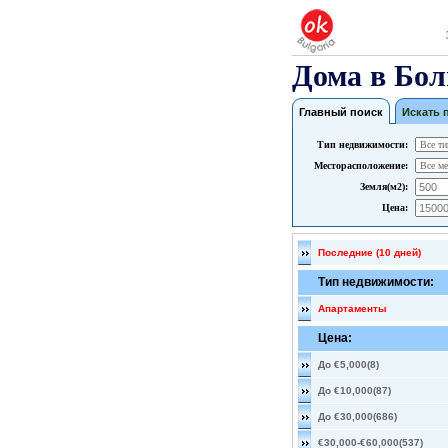
Дома в Бол
Главный поиск
Искать 
Тип недвижимости:
Месторасположение:
Земля(м2):
Цена:
Последние (10 дней)
Тип недвижимости:
Апартаменты
Цена:
До €5,000(8)
До €10,000(87)
До €30,000(686)
€30,000-€60,000(537)