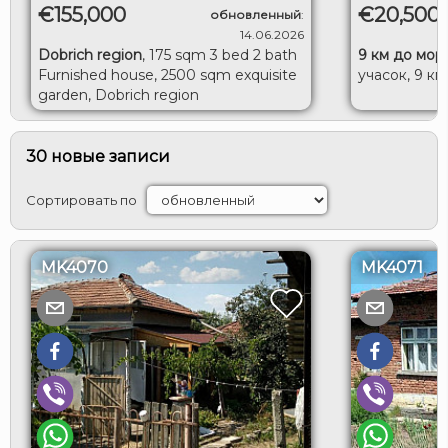
€155,000
€20,500
обновленный
:
14.06.2026
Dobrich region
,
175 sqm 3 bed 2 bath
9 км до мор
Furnished house, 2500 sqm exquisite
учасок, 9 км
garden, Dobrich region
30 новые записи
Сортировать по
MK4070
MK4071
ВХОД