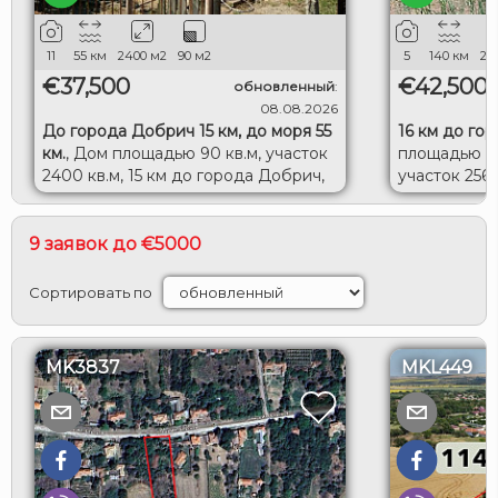
11
55
км
2400
м2
90
м2
5
140
км
20
€37,500
€42,500
обновленный
:
08.08.2026
До города Добрич 15 км, до моря 55
16 км до го
км.
,
Дом площадью 90 кв.м, участок
площадью 12
2400 кв.м, 15 км до города Добрич,
участок 2560
55 км до моря.
Исперих.
9 заявок до €5000
Сортировать по
MK3837
MKL449