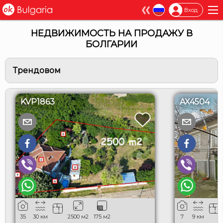
×
Вход
НЕДВИЖИМОСТЬ НА ПРОДАЖУ В
БОЛГАРИИ
Трендовом
KVP1863
AX4504
35
30
км
2500
м2
175
м2
7
9
км