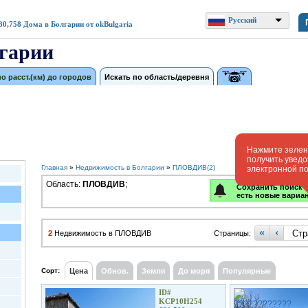
Русский
30,758
Дома в Болгарии от okBulgaria
гарии
по расст.(км) до городов
Искать по область/деревня
Нажмите зелену
получить увед
Главная
»
Недвижимость в Болгарии
»
ПЛОВДИВ(2)
электронной п
Область:
ПЛОВДИВ
;
Сохранить поиск -
есть новые вариа
«
‹
2
Недвижимость в ПЛОВДИВ
Страницы:
Сорт:
Цена
Обнов.
Земля
До моря
Популярные
ID#
KCP10H254