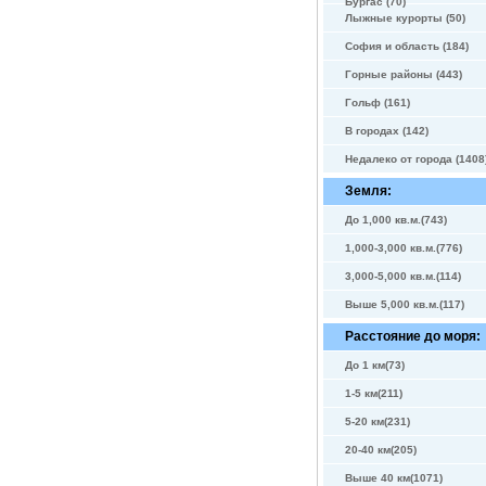
Бургас (70)
Лыжные курорты (50)
София и область (184)
Горные районы (443)
Гольф (161)
В городах (142)
Недалеко от города (1408
Земля:
До 1,000 кв.м.(743)
1,000-3,000 кв.м.(776)
3,000-5,000 кв.м.(114)
Выше 5,000 кв.м.(117)
Расстояние до моря:
До 1 км(73)
1-5 км(211)
5-20 км(231)
20-40 км(205)
Выше 40 км(1071)