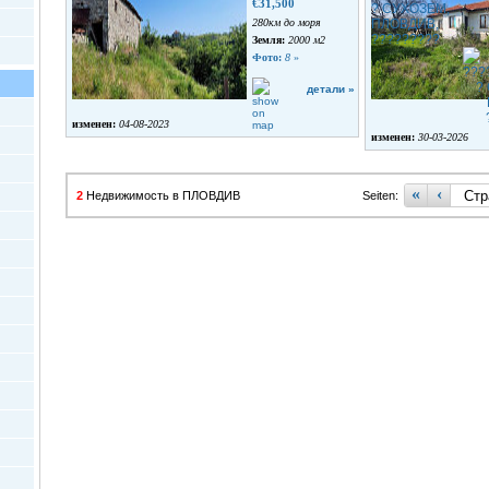
€31,500
280км до моря
Земля:
2000 м2
Фото:
8
»
детали »
изменен:
04-08-2023
изменен:
30-03-2026
«
‹
2
Недвижимость в ПЛОВДИВ
Seiten: