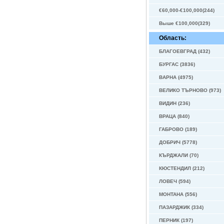
€60,000-€100,000(244)
Выше €100,000(329)
Область:
БЛАГОЕВГРАД (432)
БУРГАС (3836)
ВАРНА (4975)
ВЕЛИКО ТЪРНОВО (973)
ВИДИН (236)
ВРАЦА (840)
ГАБРОВО (189)
ДОБРИЧ (5778)
КЪРДЖАЛИ (70)
КЮСТЕНДИЛ (212)
ЛОВЕЧ (594)
МОНТАНА (556)
ПАЗАРДЖИК (334)
ПЕРНИК (197)