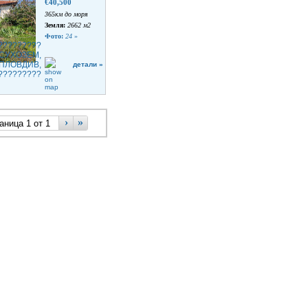
€40,500
365км до моря
Земля:
2662 м2
Фото:
24
»
детали »
›
»