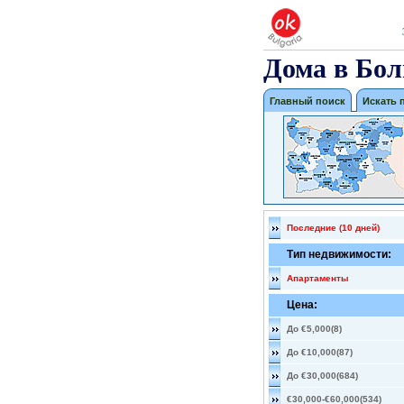
Дома в Бол
Главный поиск
Искать 
Последние (10 дней)
Тип недвижимости:
Апартаменты
Цена:
До €5,000(8)
До €10,000(87)
До €30,000(684)
€30,000-€60,000(534)