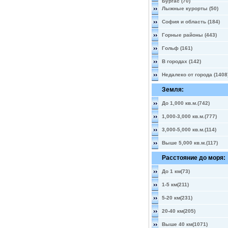
Бургас (70)
Лыжные курорты (50)
София и область (184)
Горные районы (443)
Гольф (161)
В городах (142)
Недалеко от города (1408
Земля:
До 1,000 кв.м.(742)
1,000-3,000 кв.м.(777)
3,000-5,000 кв.м.(114)
Выше 5,000 кв.м.(117)
Расстояние до моря:
До 1 км(73)
1-5 км(211)
5-20 км(231)
20-40 км(205)
Выше 40 км(1071)