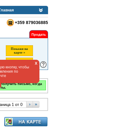
Главная
+359 879036885
Продать
Покажи на
карте »
Найти »
X
ю кнопку, чтобы
омления по
очте
 получить письмо, когда
нты.
›
»