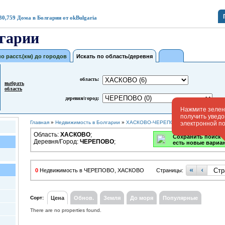
30,759
Дома в Болгарии от okBulgaria
гарии
по расст.(км) до городов
Искать по область/деревня
область:
выбрать
область
деревня/город:
Нажмите зелену
получить увед
Главная
»
Недвижимость в Болгарии
»
ХАСКОВО-ЧЕРЕПОВО(0)
электронной п
Область:
ХАСКОВО
;
Сохранить поиск -
Деревня/Город:
ЧЕРЕПОВО
;
есть новые вариа
«
‹
0
Недвижимость в ЧЕРЕПОВО, ХАСКОВО
Страницы:
Сорт:
Цена
Обнов.
Земля
До моря
Популярные
There are no properties found.