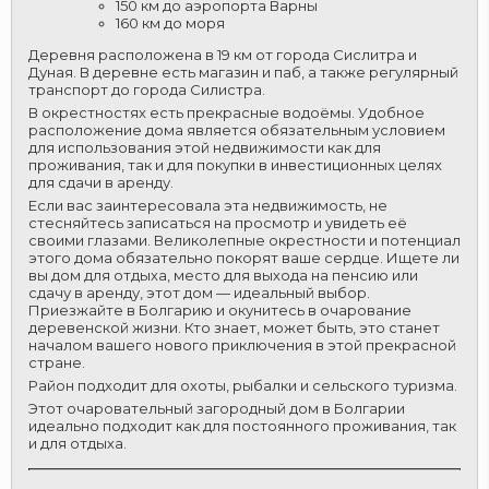
150 км до аэропорта Варны
160 км до моря
Деревня расположена в 19 км от города Сислитра и
Дуная. В деревне есть магазин и паб, а также регулярный
транспорт до города Силистра.
В окрестностях есть прекрасные водоёмы. Удобное
расположение дома является обязательным условием
для использования этой недвижимости как для
проживания, так и для покупки в инвестиционных целях
для сдачи в аренду.
Если вас заинтересовала эта недвижимость, не
стесняйтесь записаться на просмотр и увидеть её
своими глазами. Великолепные окрестности и потенциал
этого дома обязательно покорят ваше сердце. Ищете ли
вы дом для отдыха, место для выхода на пенсию или
сдачу в аренду, этот дом — идеальный выбор.
Приезжайте в Болгарию и окунитесь в очарование
деревенской жизни. Кто знает, может быть, это станет
началом вашего нового приключения в этой прекрасной
стране.
ВХОД
Район подходит для охоты, рыбалки и сельского туризма.
Этот очаровательный загородный дом в Болгарии
идеально подходит как для постоянного проживания, так
и для отдыха.