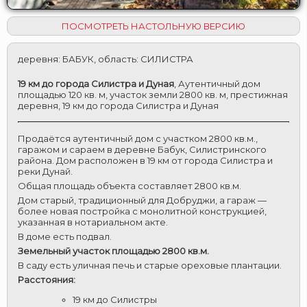
ПОСМОТРЕТЬ НАСТОЛЬНУЮ ВЕРСИЮ
деревня
:
БАБУК
,
область
:
СИЛИСТРА
19 км до города Силистра и Дуная
,
Аутентичный дом
площадью 120 кв. м, участок земли 2800 кв. м, престижная
деревня, 19 км до города Силистра и Дуная
Продаётся аутентичный дом с участком 2800 кв.м.,
гаражом и сараем в деревне Бабук, Силистринского
района. Дом расположен в 19 км от города Силистра и
реки Дунай.
Общая площадь объекта составляет 2800 кв.м.
Дом старый, традиционный для Добруджи, а гараж —
более новая постройка с монолитной конструкцией,
указанная в нотариальном акте.
В доме есть подвал.
Земельный участок площадью 2800 кв.м.
В саду есть уличная печь и старые ореховые плантации.
Расстояния:
19 км до Силистры