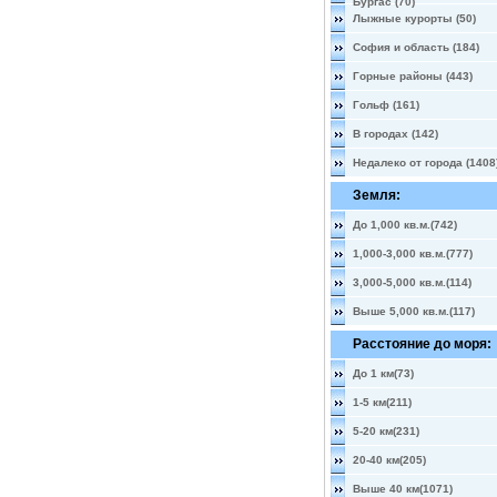
Бургас (70)
Лыжные курорты (50)
София и область (184)
Горные районы (443)
Гольф (161)
В городах (142)
Недалеко от города (1408
Земля:
До 1,000 кв.м.(742)
1,000-3,000 кв.м.(777)
3,000-5,000 кв.м.(114)
Выше 5,000 кв.м.(117)
Расстояние до моря:
До 1 км(73)
1-5 км(211)
5-20 км(231)
20-40 км(205)
Выше 40 км(1071)