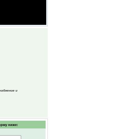
набжение и
орму ниже: