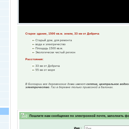
Старое здание, 1500 кв.м. земли, 33 км от Добрича
Старый дом, для ремонта
вода и электричество
Площадь 1500 кв.м.
Экологически чистый регион
Расстояния:
33 км от Добрича
55 км от моря
В Болгарии все деревенские дома имеют
септик, центральное водос
электричество
. Газ в деревне только привозной в балонах.
Пошлите нам сообщение по электронной почте, заполнить ф
Имя :