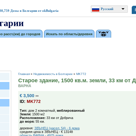
Русский
30,759
Дома в Болгарии от okBulgaria
гарии
по расст.(км) до городов
Искать по область/деревня
Главная
»
Недвижимость в Болгарии
»
MK772
Старое здание, 1500 кв.м. земли, 33 км от 
ВАРНА
€ 3,500
ID:
MK772
Тип:
дом 2 комнатный,
меблированный
Земля:
1500 м2
Расположение:
33 км от Добрича
до моря:
55 км.
деревня:
ЗВЪНЕЦ (насел. 54) - 6 дома
средняя цена в ЗВЪНЕЦ - € 13148
область ВАРНА - 4975 дома