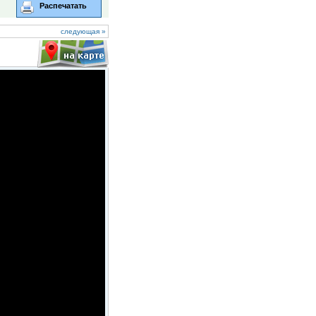
Распечатать
следующая »