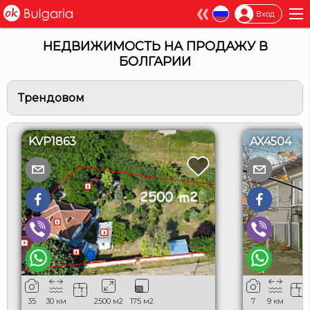
×
Вход
НЕДВИЖИМОСТЬ НА ПРОДАЖУ В
БОЛГАРИИ
Трендовом
KVP1863
AX4504
35
30
км
2500
м2
175
м2
7
9
км