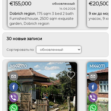
€155,000
€20,500
обновленный
:
14.06.2026
Dobrich region
,
175 sqm 3 bed 2 bath
9 км до мор
Furnished house, 2500 sqm exquisite
учасок, 9 км
garden, Dobrich region
30 новые записи
Сортировать по
MK4070
MK4071
ВХОД