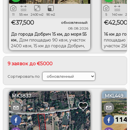
11
55
км
2400
м2
90
м2
5
140
км
20
€37,500
€42,500
обновленный
:
08.08.2026
До города Добрич 15 км, до моря 55
16 км до го
км.
,
Дом площадью 90 кв.м, участок
площадью 12
2400 кв.м, 15 км до города Добрич,
участок 2560
55 км до моря.
Исперих.
9 заявок до €5000
Сортировать по
MK3837
MKL449