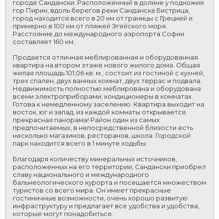
городе Сандански. Расположенный в долине у подножия
гор Пирин, вдоль берегов реки Санданска Бистрица,
город находится всего в 20 км от границы с Грецией и
примерно в 100 км от пляжей Эгейского моря.
Расстояние до международного аэропорта Софии
составляет 160 км.
Продается отличная меблированная и оборудованная
квартира на втором этаже нового жилого дома. Общая
жилая площадь 101,06 кв. м., состоит из гостиной с кухней,
трех спален, двух ванных комнат, двух террас и подвала.
Недвижимость полностью меблирована и оборудована
всеми электроприборами; кондиционеры в комнатах.
Готова к немедленному заселению. Квартира выходит на
восток, юг и запад, из каждой комнаты открывается
прекрасная панорама! Район один из самых
предпочитаемых, в непосредственной близости есть
несколько магазинов, ресторанов, школа. Городской
парк находится всего в 1 минуте ходьбы.
Благодаря количеству минеральных источников,
расположенных на его территории, Сандански приобрел
славу национального и международного
бальнеологического курорта и посещается множеством
туристов со всего мира. Он имеет прекрасные
гостиничные возможности, очень хорошо развитую
инфраструктуру и предлагает все удобства и удобства,
которые могут понадобиться.