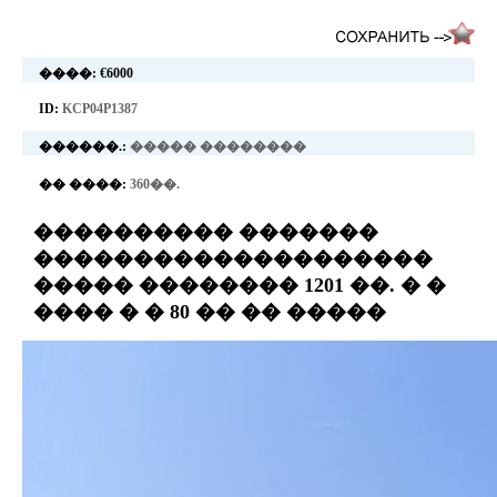
����:
€6000
ID:
KCP04P1387
������.:
����� ��������
�� ����:
360��.
���������� �������
��������������������
����� �������� 1201 ��. � �
���� � � 80 �� �� �����