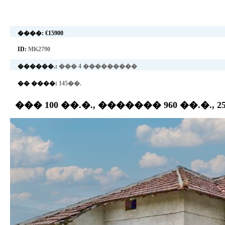
����:
€15900
ID:
MK2790
������.:
��� 4 ���������
�� ����:
145��.
��� 100 ��.�., ������� 960 ��.�.